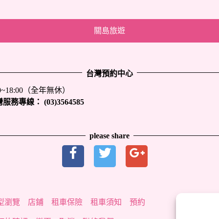
關島旅遊
台灣預約中心
00~18:00（全年無休）
灣服務專線：
(03)3564585
please share
型瀏覽
店鋪
租車保險
租車須知
預約