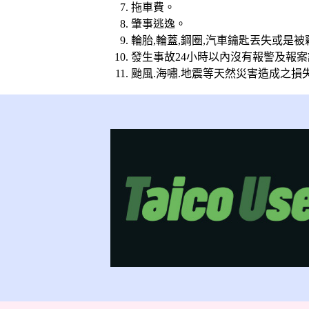
拖車費。
肇事逃逸。
輪胎,輪蓋,鋼圈,汽車鑰匙丟失或是
發生事故24小時以內沒有報警及報
颱風.海嘯.地震等天然災害造成之損