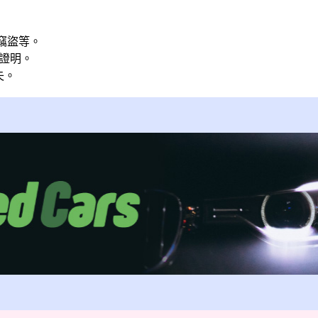
被竊盜等。
案證明。
失。