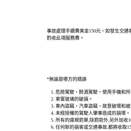
事故處理手續費美金150元，如發生交
酌收此項服務費。
*無論是哪方的錯誤
危險駕駛，醉酒駕駛，使用手機和所
車窗玻璃的破損。
車內盜竊，汽車盜竊，故意破壞和被
未經授權的鴐駛人肇事造成的損壞。
所有的違規罰單,除罰款外,另外加收
任何新的損害或交通事故,都將收取1