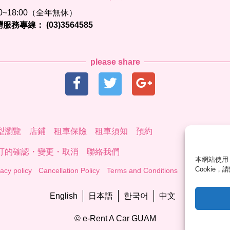
00~18:00（全年無休）
灣服務專線：
(03)3564585
please share
型瀏覽
店鋪
租車保險
租車須知
預約
訂的確認・變更・取消
聯絡我們
本網站使用
Cookie
vacy policy
Cancellation Policy
Terms and Conditions
English
日本語
한국어
中文
© e-Rent A Car GUAM