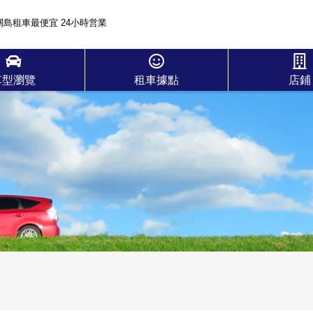
關島租車最便宜 24小時営業
車型瀏覽
租車據點
店鋪