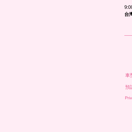
9:
台
車
預
Pri